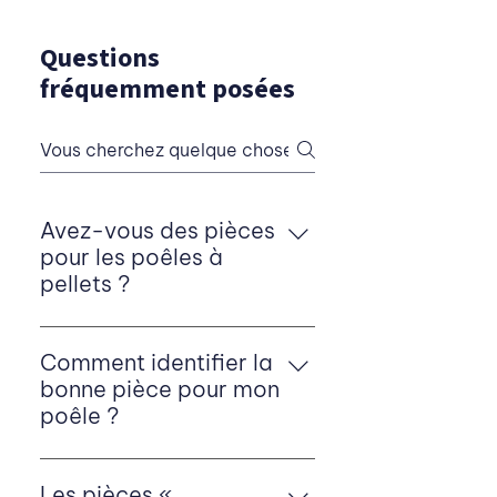
Questions
fréquemment posées
Avez-vous des pièces
pour les poêles à
pellets ?
Oui, Fetimex propose un large
assortiment de pièces de poêle
Comment identifier la
à pellets et d'accessoires de
bonne pièce pour mon
poêle à pellets pour les
poêle ?
professionnels et les
Pour trouver la bonne pièce de
particuliers en Belgique. Vous
poêle, il est préférable d'avoir à
Les pièces «
trouverez chez nous notamment